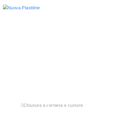
Home
Su di noi
Prodotti
Sostenibilità
Novità
Contattaci
EN
Home
Chiusura a cerniera e cursore